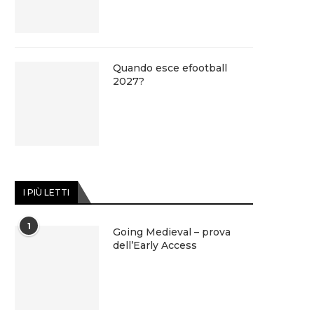
Quando esce efootball
2027?
I PIÙ LETTI
1
Going Medieval – prova
dell’Early Access