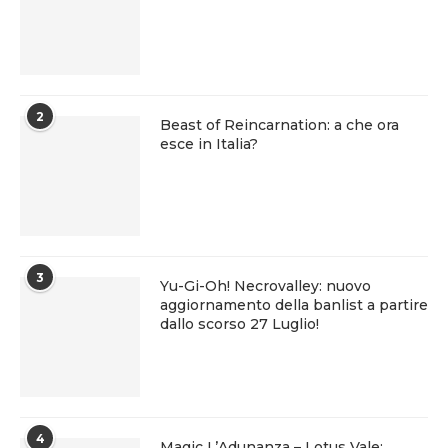
2
Beast of Reincarnation: a che ora
esce in Italia?
3
Yu-Gi-Oh! Necrovalley: nuovo
aggiornamento della banlist a partire
dallo scorso 27 Luglio!
4
Magic L’Adunanza – Lotus Vale: