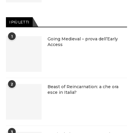
I PIÙ LETTI
1
Going Medieval – prova dell’Early
Access
2
Beast of Reincarnation: a che ora
esce in Italia?
3