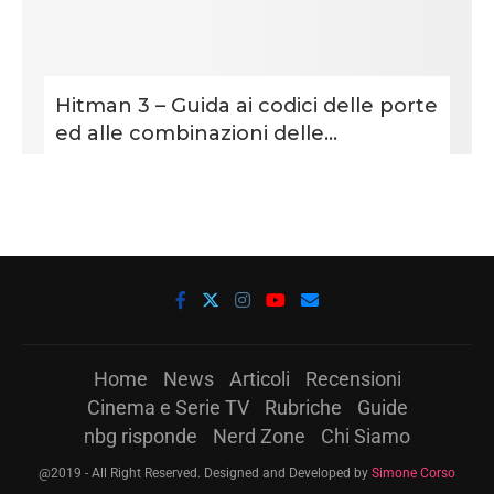
Hitman 3 – Guida ai codici delle porte
ed alle combinazioni delle...
Home
News
Articoli
Recensioni
Cinema e Serie TV
Rubriche
Guide
nbg risponde
Nerd Zone
Chi Siamo
@2019 - All Right Reserved. Designed and Developed by
Simone Corso