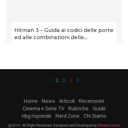
Hitman 3 – Guida ai codici delle porte
ed alle combinazioni delle...
Home
News
Articoli
Recensioni
Cinema e Serie TV
Rubriche
Guide
nbg risponde
Nerd Zone
Chi Siamo
@2019 - All Right Reserved. Designed and Developed by
Simone Corso