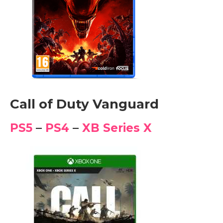
Call of Duty Vanguard
PS5
–
PS4
–
XB Series X