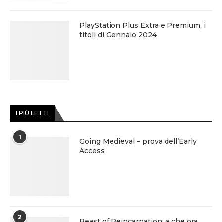
PlayStation Plus Extra e Premium, i
titoli di Gennaio 2024
I PIÙ LETTI
1
Going Medieval – prova dell’Early
Access
2
Beast of Reincarnation: a che ora