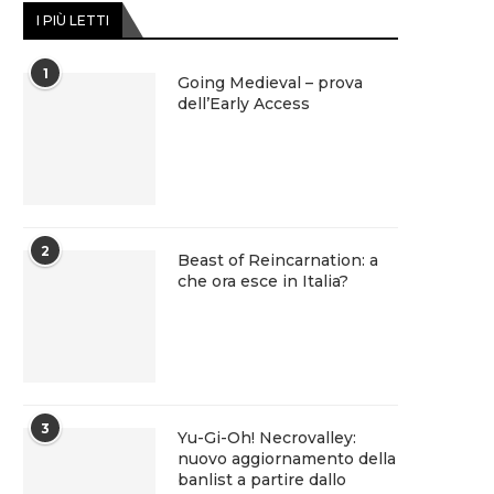
I PIÙ LETTI
1
Going Medieval – prova
dell’Early Access
2
Beast of Reincarnation: a
che ora esce in Italia?
3
Yu-Gi-Oh! Necrovalley:
nuovo aggiornamento della
banlist a partire dallo