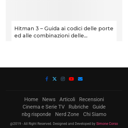
Hitman 3 – Guida ai codici delle porte
ed alle combinazioni delle...
Home
News
Articoli
Recensioni
Cinema e Serie TV
Rubriche
Guide
nbg risponde
Nerd Zone
Chi Siamo
@2019 - All Right Reserved. Designed and Developed by
Simone Corso