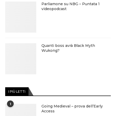
Parliamone su NBG – Puntata 1
videopodcast
Quanti boss avrà Black Myth
Wukong?
I PIÙ LETTI
1
Going Medieval – prova dell’Early
Access