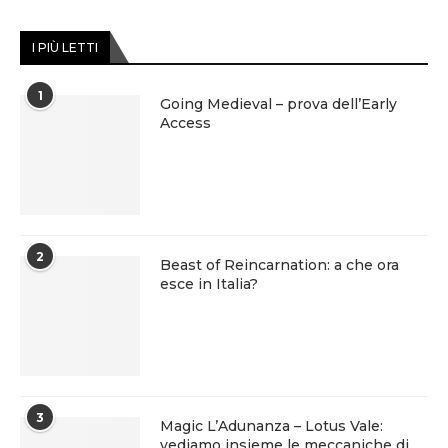
I PIÙ LETTI
1
Going Medieval – prova dell’Early
Access
2
Beast of Reincarnation: a che ora
esce in Italia?
3
Magic L’Adunanza – Lotus Vale:
vediamo insieme le meccaniche di