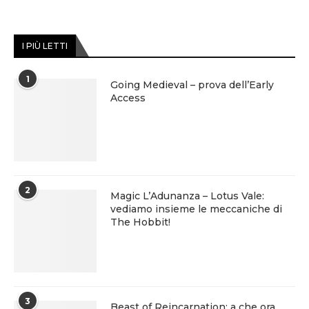
I PIÙ LETTI
1
Going Medieval – prova dell’Early
Access
2
Magic L’Adunanza – Lotus Vale:
vediamo insieme le meccaniche di
The Hobbit!
3
Beast of Reincarnation: a che ora