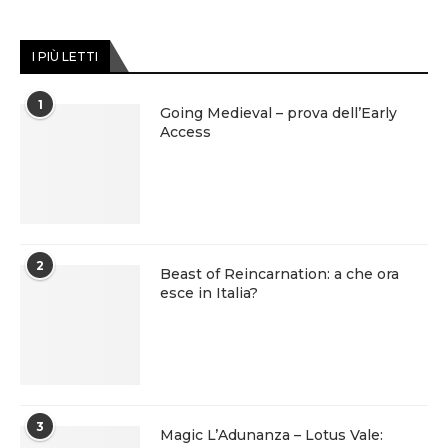
I PIÙ LETTI
1
Going Medieval – prova dell’Early
Access
2
Beast of Reincarnation: a che ora
esce in Italia?
3
Magic L’Adunanza – Lotus Vale: