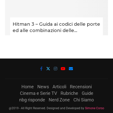
Hitman 3 – Guida ai codici delle porte
ed alle combinazioni delle...
Home
News
Articoli
Recensioni
Cinema e Serie TV
Rubriche
Guide
nbg risponde
Nerd Zone
Chi Siamo
@2019 - All Right Reserved. Designed and Developed by
Simone Corso