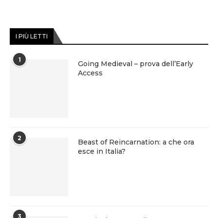
I PIÙ LETTI
1
Going Medieval – prova dell’Early
Access
2
Beast of Reincarnation: a che ora
esce in Italia?
3