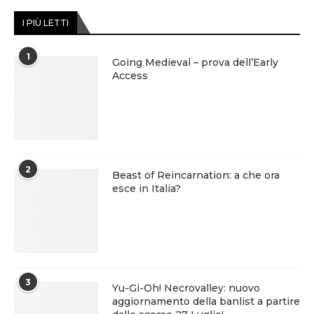
I PIÙ LETTI
1
Going Medieval – prova dell’Early
Access
2
Beast of Reincarnation: a che ora
esce in Italia?
3
Yu-Gi-Oh! Necrovalley: nuovo
aggiornamento della banlist a partire