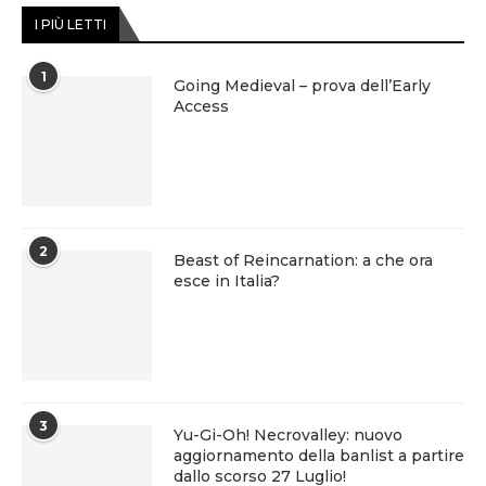
I PIÙ LETTI
1
Going Medieval – prova dell’Early
Access
2
Beast of Reincarnation: a che ora
esce in Italia?
3
Yu-Gi-Oh! Necrovalley: nuovo
aggiornamento della banlist a partire
dallo scorso 27 Luglio!