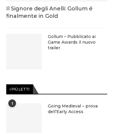
Il Signore degli Anelli: Gollum é
finalmente in Gold
Gollum – Pubblicato ai
Game Awards il nuovo
trailer
I PIÙ LETTI
1
Going Medieval – prova
dell’Early Access