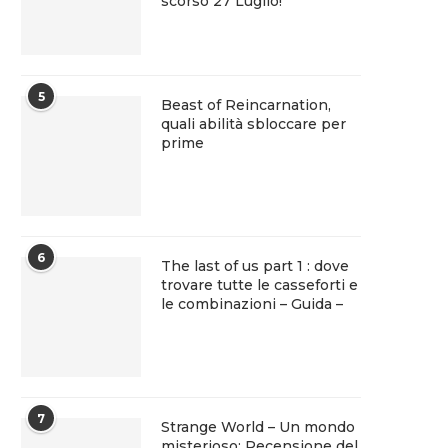
scorso 27 Luglio!
5
Beast of Reincarnation,
quali abilità sbloccare per
prime
6
The last of us part 1 : dove
trovare tutte le casseforti e
le combinazioni – Guida –
7
Strange World – Un mondo
misterioso: Recensione del