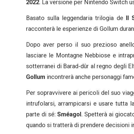
2022
. La versione per Nintendo Switch us
Basato sulla leggendaria trilogia de
Il 
racconterà le esperienze di Gollum durant
Dopo aver perso il suo prezioso anell
lasciare le Montagne Nebbiose e intrap
sotterranei di Barad-dûr al regno degli El
Gollum
incontrerà anche personaggi famosi
Per sopravvivere ai pericoli del suo via
intrufolarsi, arrampicarsi e usare tutta 
parte di sé:
Sméagol
. Spetterà ai gioca
quando si tratterà di prendere decisioni i