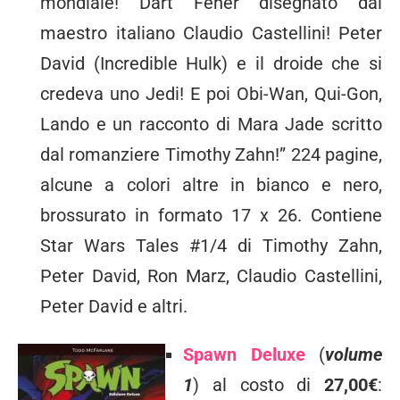
mondiale! Dart Fener disegnato dal
maestro italiano Claudio Castellini! Peter
David (Incredible Hulk) e il droide che si
credeva uno Jedi! E poi Obi-Wan, Qui-Gon,
Lando e un racconto di Mara Jade scritto
dal romanziere Timothy Zahn!” 224 pagine,
alcune a colori altre in bianco e nero,
brossurato in formato 17 x 26. Contiene
Star Wars Tales #1/4 di Timothy Zahn,
Peter David, Ron Marz, Claudio Castellini,
Peter David e altri.
Spawn Deluxe
(
volume
1
) al costo di
27,00€
: