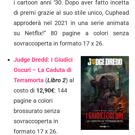
i cartoon anni ‘30. Dopo aver fatto incetta
di premi grazie al suo stile unico, Cuphead
approderà nel 2021 in una serie animata
su Netflix!” 80 pagine a colori senza
sovraccoperta in formato 17 x 26.
Judge Dredd: I Giudici
Oscuri – La Caduta di
Terramorta
(
Libro 2
) al
costo di
12,90€
: 144
pagine a colori
brossurato senza
sovraccoperta in
formato 17 x 26.