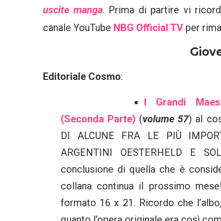
uscite manga
. Prima di partire vi rico
canale YouTube
NBG Official TV
per rima
Giove
Editoriale Cosmo
:
I Grandi Maest
(Seconda Parte)
(
volume 57
) al co
DI ALCUNE FRA LE PIÙ IMPOR
ARGENTINI OESTERHELD E SOLA
conclusione di quella che è consider
collana continua il prossimo mese
formato 16 x 21. Ricordo che l’albo,
quanto l’opera originale era così co