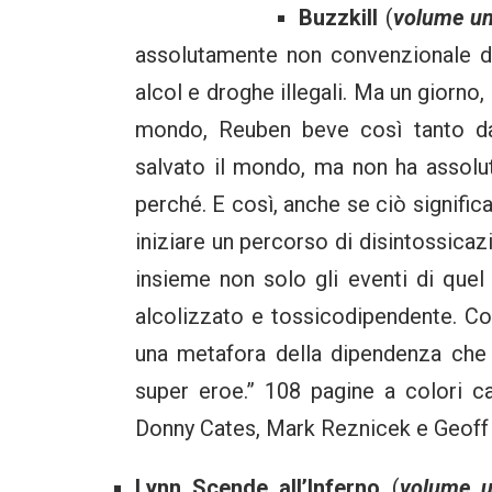
Buzzkill
(
volume un
assolutamente non convenzionale da
alcol e droghe illegali. Ma un giorno,
mondo, Reuben beve così tanto da 
salvato il mondo, ma non ha assolu
perché. E così, anche se ciò significa
iniziare un percorso di disintossicaz
insieme non solo gli eventi di quel
alcolizzato e tossicodipendente. Co
una metafora della dipendenza che u
super eroe.” 108 pagine a colori c
Donny Cates, Mark Reznicek e Geoff
Lynn Scende all’Inferno
(
volume u