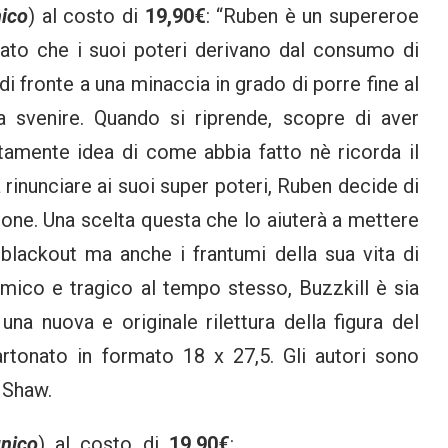
ico
) al costo di
19,90€
: “Ruben è un supereroe
to che i suoi poteri derivano dal consumo di
 di fronte a una minaccia in grado di porre fine al
svenire. Quando si riprende, scopre di aver
tamente idea di come abbia fatto nè ricorda il
 rinunciare ai suoi super poteri, Ruben decide di
ione. Una scelta questa che lo aiuterà a mettere
 blackout ma anche i frantumi della sua vita di
mico e tragico al tempo stesso, Buzzkill è sia
na nuova e originale rilettura della figura del
artonato in formato 18 x 27,5. Gli autori sono
 Shaw.
nico
) al costo di
19,90€
: