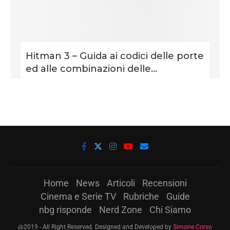
Hitman 3 – Guida ai codici delle porte
ed alle combinazioni delle...
Home
News
Articoli
Recensioni
Cinema e Serie TV
Rubriche
Guide
nbg risponde
Nerd Zone
Chi Siamo
@2019 - All Right Reserved. Designed and Developed by
Simone Corso