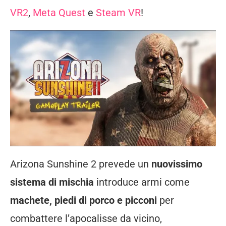
VR2
,
Meta Quest
e
Steam VR
!
Arizona Sunshine 2 prevede un
nuovissimo
sistema di mischia
introduce armi come
machete, piedi di porco e picconi
per
combattere l’apocalisse da vicino,