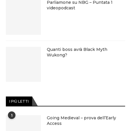
Parliamone su NBG – Puntata 1
videopodcast
Quanti boss avrà Black Myth
Wukong?
I PIÙ LETTI
1
Going Medieval – prova dell’Early
Access