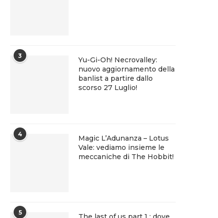
3
Yu-Gi-Oh! Necrovalley:
nuovo aggiornamento della
banlist a partire dallo
scorso 27 Luglio!
4
Magic L’Adunanza – Lotus
Vale: vediamo insieme le
meccaniche di The Hobbit!
5
The last of us part 1 : dove