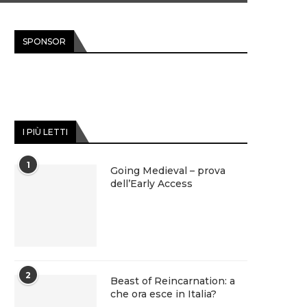
SPONSOR
I PIÙ LETTI
1
Going Medieval – prova
dell’Early Access
2
Beast of Reincarnation: a
che ora esce in Italia?