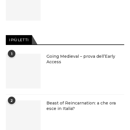
I PIÙ LETTI
1
Going Medieval – prova dell’Early
Access
2
Beast of Reincarnation: a che ora
esce in Italia?