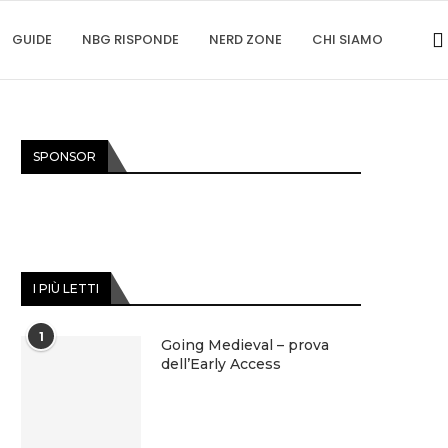
GUIDE
NBG RISPONDE
NERD ZONE
CHI SIAMO
SPONSOR
I PIÙ LETTI
1
Going Medieval – prova
dell’Early Access