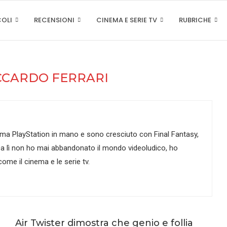
COLI
RECENSIONI
CINEMA E SERIE TV
RUBRICHE
CCARDO FERRARI
ima PlayStation in mano e sono cresciuto con Final Fantasy,
 Da lì non ho mai abbandonato il mondo videoludico, ho
ome il cinema e le serie tv.
Air Twister dimostra che genio e follia