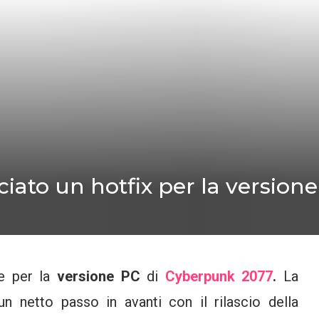
iato un hotfix per la version
re per la
versione PC
di
Cyberpunk 2077
.
La
un netto passo in avanti con il rilascio della