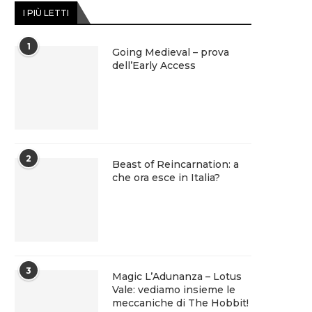
I PIÙ LETTI
1
Going Medieval – prova
dell’Early Access
2
Beast of Reincarnation: a
che ora esce in Italia?
3
Magic L’Adunanza – Lotus
Vale: vediamo insieme le
meccaniche di The Hobbit!