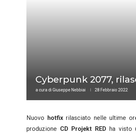
Cyberpunk 2077, rilasc
a cura di
Giuseppe Nebbiai
28 Febbraio 2022
Nuovo
hotfix
rilasciato nelle ultime o
produzione
CD Projekt RED
ha visto 