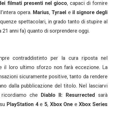
dei filmati presenti nel gioco
, capaci di fornire
ll’intera opera.
Marius
,
Tyrael
e
il signore degli
quenze spettacolari, in grado tanto di stupire al
a 21 anni fa) quanto di sorprendere oggi.
pre contraddistinto per la cura riposta nel
e il loro ultimo sforzo non farà eccezione. La
nsazioni sicuramente positive, tanto da rendere
ano dalla pubblicazione del titolo. Nel lasciarvi
vi ricordiamo che
Diablo II: Resurrected
sarà
su
PlayStation 4
e
5
,
Xbox One
e
Xbox Series