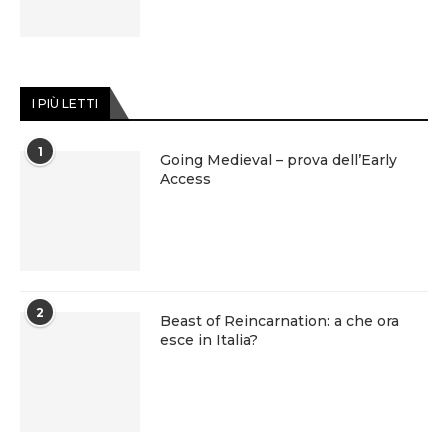
I PIÙ LETTI
1
Going Medieval – prova dell’Early
Access
2
Beast of Reincarnation: a che ora
esce in Italia?