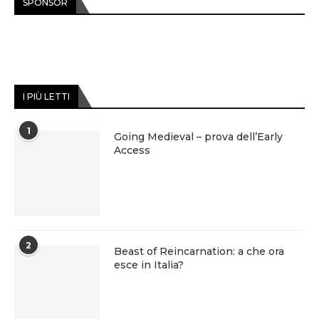
SPONSOR
I PIÙ LETTI
1
Going Medieval – prova dell’Early
Access
2
Beast of Reincarnation: a che ora
esce in Italia?