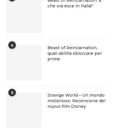
Beast of Reincarnation: a
che ora esce in Italia?
4
Beast of Reincarnation,
quali abilità sbloccare per
prime
5
Strange World – Un mondo
misterioso: Recensione del
nuovo film Disney