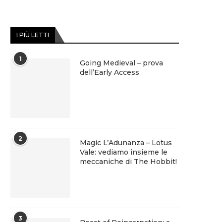
I PIÙ LETTI
1
Going Medieval – prova
dell’Early Access
2
Magic L’Adunanza – Lotus
Vale: vediamo insieme le
meccaniche di The Hobbit!
3