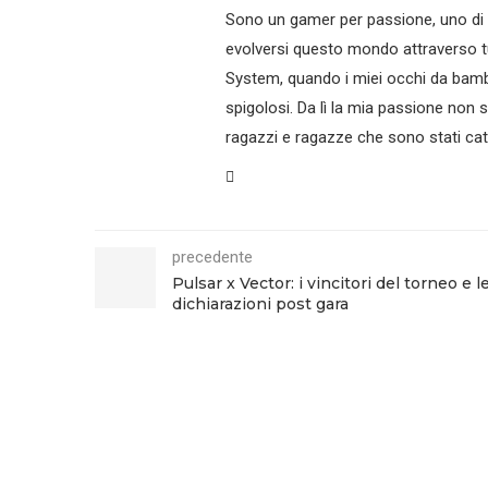
Sono un gamer per passione, uno di que
evolversi questo mondo attraverso tu
System, quando i miei occhi da bamb
spigolosi. Da lì la mia passione non 
ragazzi e ragazze che sono stati catt
precedente
Pulsar x Vector: i vincitori del torneo e l
dichiarazioni post gara