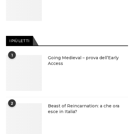
I PIÙ LETTI
1
Going Medieval – prova dell’Early
Access
2
Beast of Reincarnation: a che ora
esce in Italia?