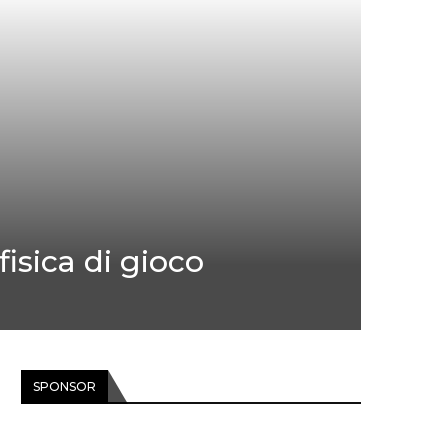
fisica di gioco
SPONSOR