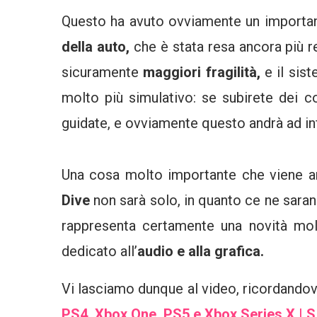
Questo ha avuto ovviamente un importan
della auto,
che è stata resa ancora più re
sicuramente
maggiori fragilità,
e il sis
molto più simulativo: se subirete dei c
guidate, e ovviamente questo andrà ad infi
Una cosa molto importante che viene an
Dive
non sarà solo, in quanto ce ne saran
rappresenta certamente una novità molt
dedicato all’
audio e alla grafica.
Vi lasciamo dunque al video, ricordando
PS4, Xbox One, PS5 e Xbox Series X | S