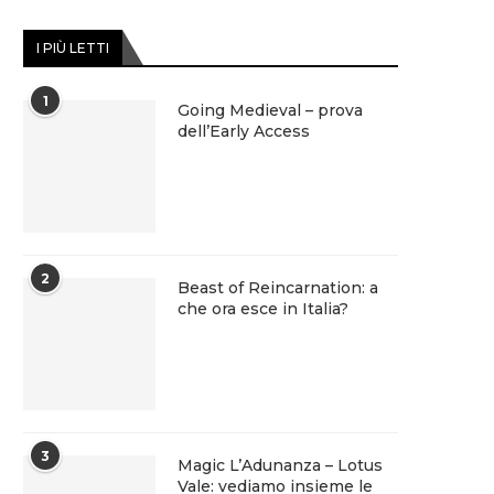
I PIÙ LETTI
1
Going Medieval – prova
dell’Early Access
2
Beast of Reincarnation: a
che ora esce in Italia?
3
Magic L’Adunanza – Lotus
Vale: vediamo insieme le