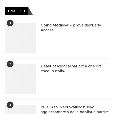
I PIÙ LETTI
1
Going Medieval – prova dell’Early
Access
2
Beast of Reincarnation: a che ora
esce in Italia?
3
Yu-Gi-Oh! Necrovalley: nuovo
aggiornamento della banlist a partire