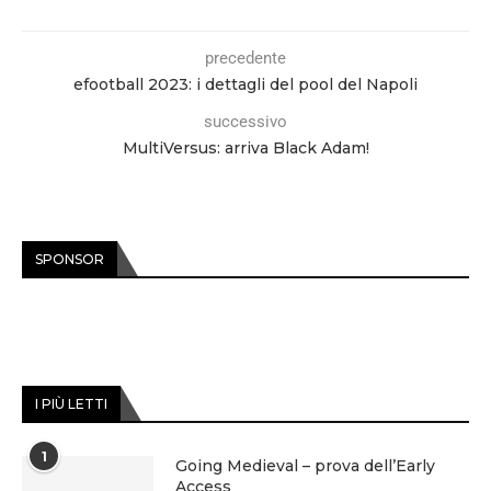
precedente
efootball 2023: i dettagli del pool del Napoli
successivo
MultiVersus: arriva Black Adam!
SPONSOR
I PIÙ LETTI
1
Going Medieval – prova dell’Early
Access