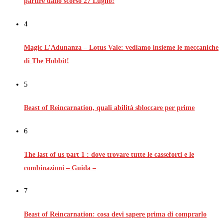
partire dallo scorso 27 Luglio!
4
Magic L’Adunanza – Lotus Vale: vediamo insieme le meccaniche
di The Hobbit!
5
Beast of Reincarnation, quali abilità sbloccare per prime
6
The last of us part 1 : dove trovare tutte le casseforti e le
combinazioni – Guida –
7
Beast of Reincarnation: cosa devi sapere prima di comprarlo