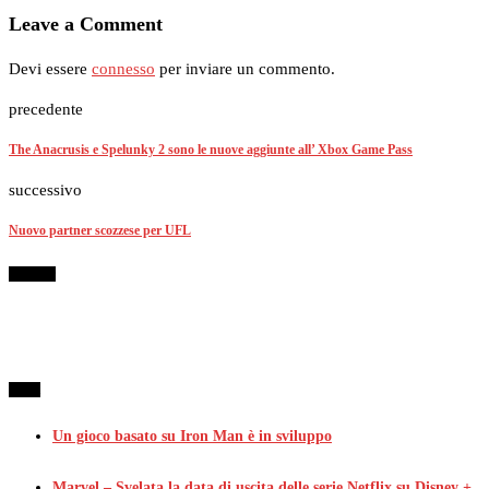
Leave a Comment
Devi essere
connesso
per inviare un commento.
precedente
The Anacrusis e Spelunky 2 sono le nuove aggiunte all’ Xbox Game Pass
successivo
Nuovo partner scozzese per UFL
Sponsor
Simili
Un gioco basato su Iron Man è in sviluppo
Marvel – Svelata la data di uscita delle serie Netflix su Disney +