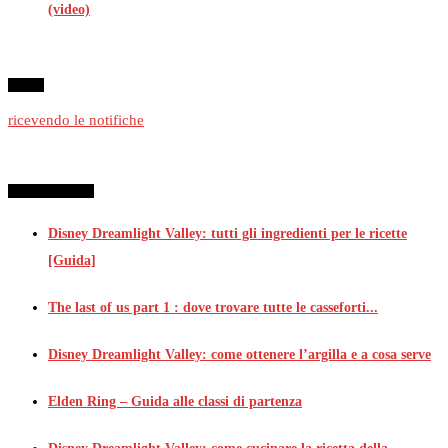
(video)
Seguici
ricevendo le notifiche
Le migliori guide
Disney Dreamlight Valley: tutti gli ingredienti per le ricette
[Guida]
The last of us part 1 : dove trovare tutte le casseforti...
Disney Dreamlight Valley: come ottenere l’argilla e a cosa serve
Elden Ring – Guida alle classi di partenza