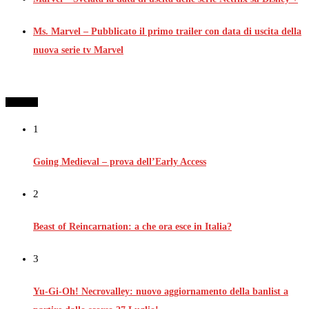
Ms. Marvel – Pubblicato il primo trailer con data di uscita della
nuova serie tv Marvel
I più letti
1
Going Medieval – prova dell’Early Access
2
Beast of Reincarnation: a che ora esce in Italia?
3
Yu-Gi-Oh! Necrovalley: nuovo aggiornamento della banlist a