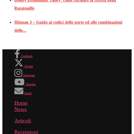
Disney Dreamlight Valley: come cucinare la ricetta della
Ratatouille
Hitman 3 – Guida ai codici delle porte ed alle combinazioni
delle...
Facebook
Twitter
Instagram
Youtube
Email
Home
News
Articoli
Recensioni