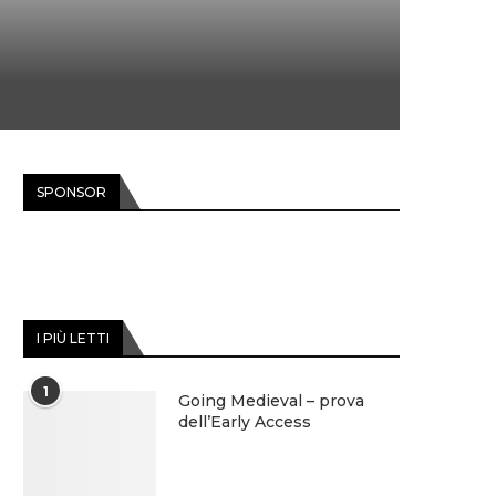
SPONSOR
I PIÙ LETTI
1
Going Medieval – prova
dell’Early Access