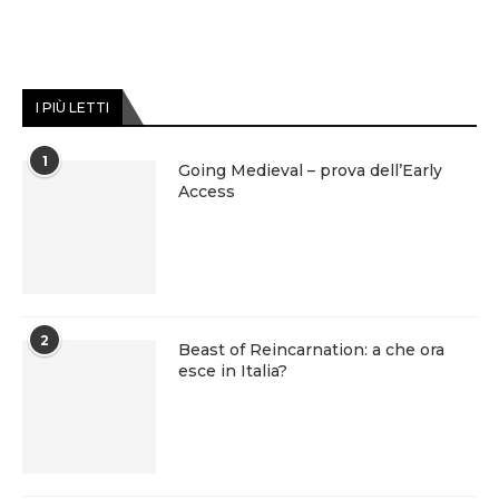
I PIÙ LETTI
1
Going Medieval – prova dell’Early
Access
2
Beast of Reincarnation: a che ora
esce in Italia?