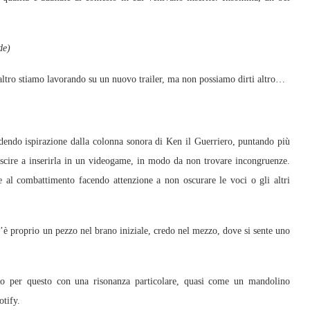
de)
ltro stiamo lavorando su un nuovo trailer, ma non possiamo dirti altro…
endo ispirazione dalla colonna sonora di Ken il Guerriero, puntando più
iuscire a inserirla in un videogame, in modo da non trovare incongruenze.
le al combattimento facendo attenzione a non oscurare le voci o gli altri
’è proprio un pezzo nel brano iniziale, credo nel mezzo, dove si sente uno
io per questo con una risonanza particolare, quasi come un mandolino
otify.