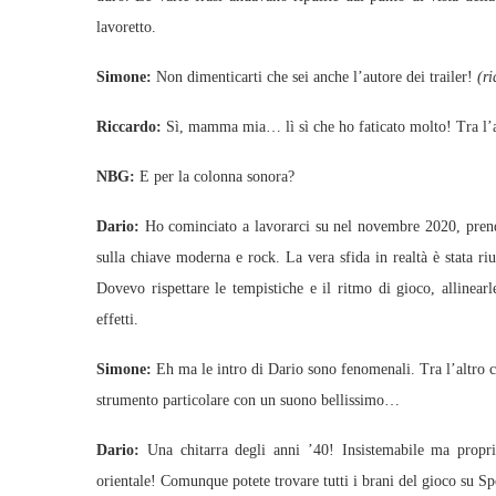
lavoretto.
Simone:
Non dimenticarti che sei anche l’autore dei trailer!
(ri
Riccardo:
Sì, mamma mia… lì sì che ho faticato molto! Tra l’a
NBG:
E per la colonna sonora?
Dario:
Ho cominciato a lavorarci su nel novembre 2020, prend
sulla chiave moderna e rock. La vera sfida in realtà è stata r
Dovevo rispettare le tempistiche e il ritmo di gioco, allinear
effetti.
Simone:
Eh ma le intro di Dario sono fenomenali. Tra l’altro c
strumento particolare con un suono bellissimo…
Dario:
Una chitarra degli anni ’40! Insistemabile ma propr
orientale! Comunque potete trovare tutti i brani del gioco su Sp