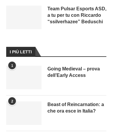
Team Pulsar Esports ASD,
a tu per tu con Riccardo
“ssilverhazee” Beduschi
I PIÙ LETTI
1
Going Medieval – prova
dell’Early Access
2
Beast of Reincarnation: a
che ora esce in Italia?