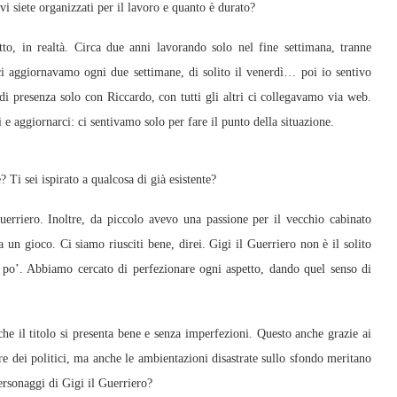
 siete organizzati per il lavoro e quanto è durato?
o, in realtà. Circa due anni lavorando solo nel fine settimana, tranne
i aggiornavamo ogni due settimane, di solito il venerdì… poi io sentivo
 presenza solo con Riccardo, con tutti gli altri ci collegavamo via web.
e aggiornarci: ci sentivamo solo per fare il punto della situazione.
 Ti sei ispirato a qualcosa di già esistente?
erriero. Inoltre, da piccolo avevo una passione per il vecchio cabinato
a un gioco. Ci siamo riusciti bene, direi. Gigi il Guerriero non è il solito
 po’. Abbiamo cercato di perfezionare ogni aspetto, dando quel senso di
e il titolo si presenta bene e senza imperfezioni. Questo anche grazie ai
re dei politici, ma anche le ambientazioni disastrate sullo sfondo meritano
ersonaggi di Gigi il Guerriero?