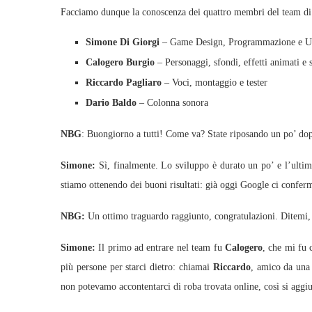
Facciamo dunque la conoscenza dei quattro membri del team di
Simone Di Giorgi
– Game Design, Programmazione e 
Calogero Burgio
– Personaggi, sfondi, effetti animati e 
Riccardo Pagliaro
– Voci, montaggio e tester
Dario Baldo
– Colonna sonora
NBG
: Buongiorno a tutti! Come va? State riposando un po’ dop
Simone:
Sì, finalmente. Lo sviluppo è durato un po’ e l’ultimo
stiamo ottenendo dei buoni risultati: già oggi Google ci confe
NBG:
Un ottimo traguardo raggiunto, congratulazioni. Ditemi,
Simone:
Il primo ad entrare nel team fu
Calogero
, che mi fu 
più persone per starci dietro: chiamai
Riccardo
, amico da una 
non potevamo accontentarci di roba trovata online, così si agg