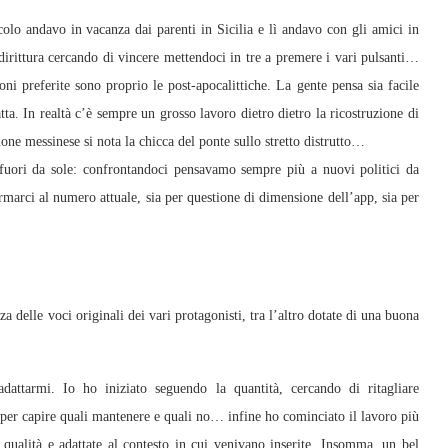
olo andavo in vacanza dai parenti in Sicilia e lì andavo con gli amici in
rittura cercando di vincere mettendoci in tre a premere i vari pulsanti…
i preferite sono proprio le post-apocalittiche. La gente pensa sia facile
tta. In realtà c’è sempre un grosso lavoro dietro dietro la ricostruzione di
one messinese si nota la chicca del ponte sullo stretto distrutto…
 fuori da sole: confrontandoci pensavamo sempre più a nuovi politici da
arci al numero attuale, sia per questione di dimensione dell’app, sia per
a delle voci originali dei vari protagonisti, tra l’altro dotate di una buona
attarmi. Io ho iniziato seguendo la quantità, cercando di ritagliare
 per capire quali mantenere e quali no… infine ho cominciato il lavoro più
a qualità e adattate al contesto in cui venivano inserite. Insomma, un bel