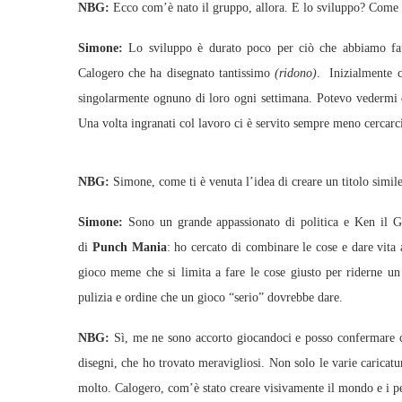
NBG:
Ecco com’è nato il gruppo, allora. E lo sviluppo? Come vi
Simone:
Lo sviluppo è durato poco per ciò che abbiamo fatt
Calogero che ha disegnato tantissimo
(ridono)
. Inizialmente c
singolarmente ognuno di loro ogni settimana. Potevo vedermi di
Una volta ingranati col lavoro ci è servito sempre meno cercarci 
NBG:
Simone, come ti è venuta l’idea di creare un titolo simile?
Simone:
Sono un grande appassionato di politica e Ken il Gu
di
Punch Mania
: ho cercato di combinare le cose e dare vita 
gioco meme che si limita a fare le cose giusto per riderne un
pulizia e ordine che un gioco “serio” dovrebbe dare.
NBG:
Sì, me ne sono accorto giocandoci e posso confermare ch
disegni, che ho trovato meravigliosi. Non solo le varie caricatu
molto. Calogero, com’è stato creare visivamente il mondo e i p