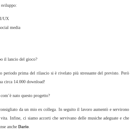
 sviluppo:
UI/UX
social media
o il lancio del gioco?
 periodo prima del rilascio si è rivelato più stressante del previsto. Però
rma circa 14.000 download!
 com’è nato questo progetto?
consigliato da un mio ex collega. In seguito il lavoro aumentò e servirono
vita. Infine, ci siamo accorti che servivano delle musiche adeguate e che
iunse anche
Dario
.