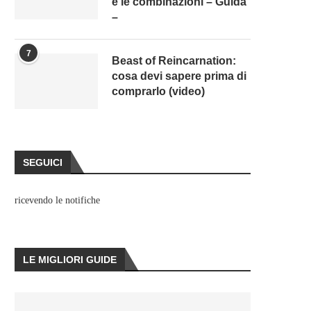
e le combinazioni – Guida
–
7
Beast of Reincarnation:
cosa devi sapere prima di
comprarlo (video)
SEGUICI
ricevendo le notifiche
LE MIGLIORI GUIDE