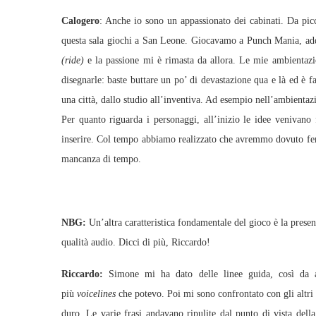
Calogero
: Anche io sono un appassionato dei cabinati. Da picc
questa sala giochi a San Leone. Giocavamo a Punch Mania, addi
(ride
)
e la passione mi è rimasta da allora. Le mie ambientazion
disegnarle: baste buttare un po’ di devastazione qua e là ed è fa
una città, dallo studio all’inventiva. Ad esempio nell’ambientazi
Per quanto riguarda i personaggi, all’inizio le idee venivano
inserire. Col tempo abbiamo realizzato che avremmo dovuto ferm
mancanza di tempo.
NBG:
Un’altra caratteristica fondamentale del gioco è la presenz
qualità audio. Dicci di più, Riccardo!
Riccardo:
Simone mi ha dato delle linee guida, così da ad
più
voicelines
che potevo. Poi mi sono confrontato con gli altri
duro. Le varie frasi andavano ripulite dal punto di vista dell