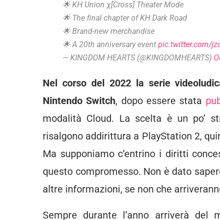
🌟 KH Union χ[Cross] Theater Mode
🌟 The final chapter of KH Dark Road
🌟 Brand-new merchandise
🌟 A 20th anniversary event
pic.twitter.com/
— KINGDOM HEARTS (@KINGDOMHEARTS)
O
Nel corso del 2022 la serie videolud
Nintendo Switch
, dopo essere stata
pu
modalità Cloud. La scelta è un po’ str
risalgono addirittura a PlayStation 2, q
Ma supponiamo c’entrino i diritti conce
questo compromesso. Non è dato sapere p
altre informazioni, se non che arriveranno
Sempre durante l’anno arriverà del me