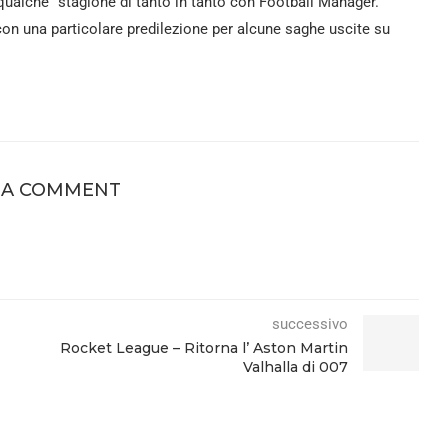
ualche" stagione di tanto in tanto con Football Manager.
 con una particolare predilezione per alcune saghe uscite su
 A COMMENT
successivo
Rocket League – Ritorna l’ Aston Martin
Valhalla di 007