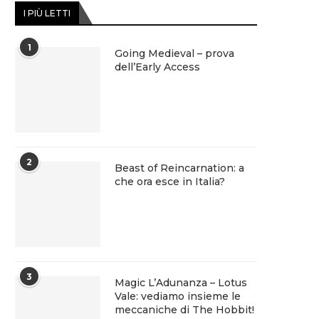
I PIÙ LETTI
1
Going Medieval – prova
dell’Early Access
2
Beast of Reincarnation: a
che ora esce in Italia?
3
Magic L’Adunanza – Lotus
Vale: vediamo insieme le
meccaniche di The Hobbit!