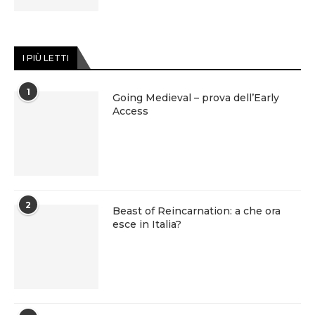
I PIÙ LETTI
1
Going Medieval – prova dell’Early
Access
2
Beast of Reincarnation: a che ora
esce in Italia?