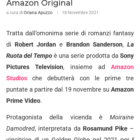
Amazon Original
a cura di
Oriana Apuzzo
18 Novembre 2021
Tratta dall’omonima serie di romanzi fantasy
di
Robert Jordan
e
Brandon Sanderson
,
La
Ruota del Tempo
è una serie prodotta da
Sony
Pictures Television
, insieme ad
Amazon
Studios
che debutterà con le prime tre
puntate a partire dal 19 novembre su
Amazon
Prime Video
.
Protagonista della vicenda è
Moiraine
Damodred
, interpretata da
Rosamund Pike
–
vincitrice di un Golden Globe nel 2021 per
I