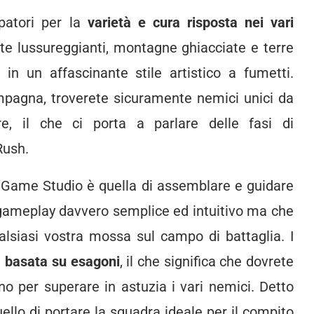
patori per la
varietà e cura risposta nei vari
e lussureggianti, montagne ghiacciate e terre
 in un affascinante stile artistico a fumetti.
ampagna, troverete sicuramente nemici unici da
e, il che ci porta a parlare delle fasi di
Rush.
de Game Studio è quella di assemblare e guidare
 gameplay davvero semplice ed intuitivo ma che
alsiasi vostra mossa sul campo di battaglia. I
a basata su esagoni
, il che significa che dovrete
o per superare in astuzia i vari nemici. Detto
ello di portare la squadra ideale per il compito