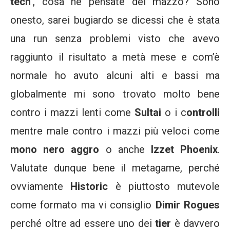
tech’
, cosa ne pensate del mazzo? Sono
onesto, sarei bugiardo se dicessi che è stata
una run senza problemi visto che avevo
raggiunto il risultato a metà mese e com’è
normale ho avuto alcuni alti e bassi ma
globalmente mi sono trovato molto bene
contro i mazzi lenti come
Sultai
o i c
ontrolli
mentre male contro i mazzi più veloci come
mono nero aggro
o anche
Izzet Phoenix
.
Valutate dunque bene il metagame, perché
ovviamente
Historic
è piuttosto mutevole
come formato ma vi consiglio
Dimir Rogues
perché oltre ad essere uno dei
tier
è davvero