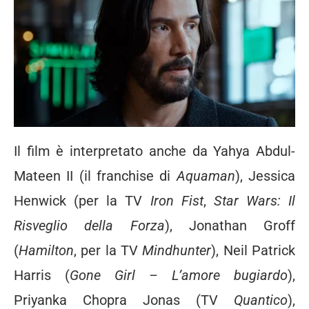
Il film è interpretato anche da Yahya Abdul-
Mateen II (il franchise di
Aquaman
), Jessica
Henwick (per la TV
Iron Fist
,
Star Wars: Il
Risveglio della Forza
), Jonathan Groff
(
Hamilton
, per la TV
Mindhunter
), Neil Patrick
Harris (
Gone Girl – L’amore bugiardo
),
Priyanka Chopra Jonas (TV
Quantico
),