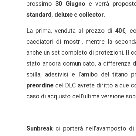
prossimo
30 Giugno
e verrà proposto 
standard
,
deluxe
e
collector
.
La prima, venduta al prezzo di
40€
, c
cacciatori di mostri, mentre la seconda
anche un set completo di protezioni. Il co
stato ancora comunicato, a differenza d
spilla, adesivisi e l’amibo del titano p
preordine
del DLC avrete diritto a due co
caso di acquisto dell’ultima versione sop
Sunbreak
ci porterà nell’avamposto d