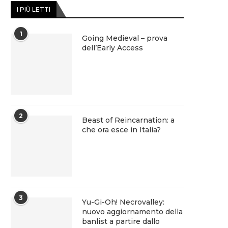
I PIÙ LETTI
1
Going Medieval – prova
dell’Early Access
2
Beast of Reincarnation: a
che ora esce in Italia?
3
Yu-Gi-Oh! Necrovalley:
nuovo aggiornamento della
banlist a partire dallo