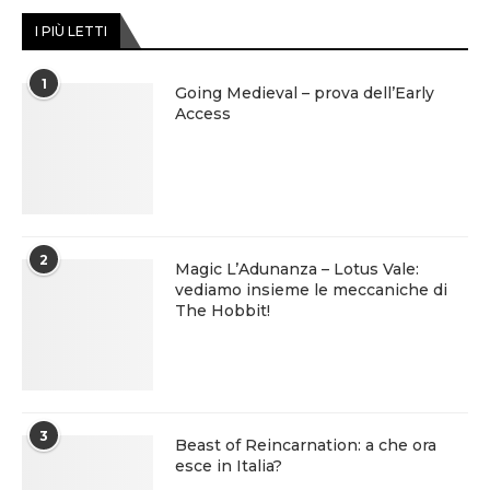
I PIÙ LETTI
1
Going Medieval – prova dell’Early
Access
2
Magic L’Adunanza – Lotus Vale:
vediamo insieme le meccaniche di
The Hobbit!
3
Beast of Reincarnation: a che ora
esce in Italia?