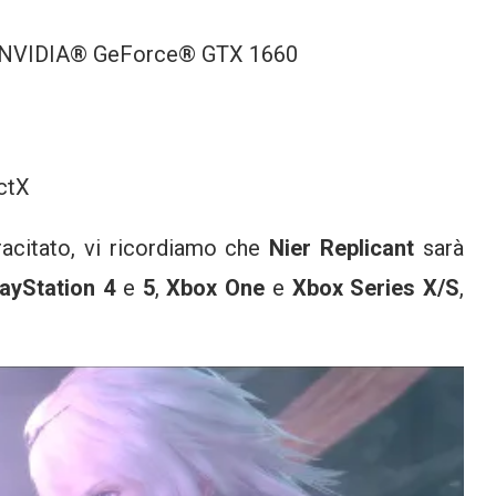
; NVIDIA® GeForce® GTX 1660
ectX
pracitato, vi ricordiamo che
Nier Replicant
sarà
layStation 4
e
5
,
Xbox One
e
Xbox Series X/S
,