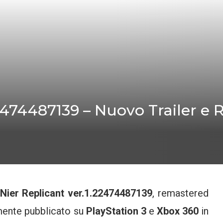
2474487139 – Nuovo Trailer e R
Nier Replicant ver.1.22474487139
, remastered
amente pubblicato su
PlayStation 3
e
Xbox 360
in