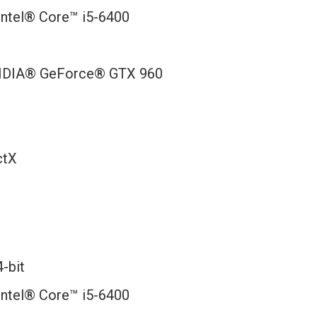
Intel® Core™ i5-6400
VIDIA® GeForce® GTX 960
ctX
-bit
Intel® Core™ i5-6400