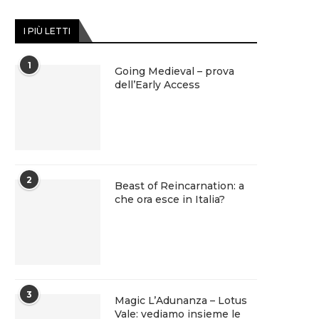
I PIÙ LETTI
1
Going Medieval – prova
dell’Early Access
2
Beast of Reincarnation: a
che ora esce in Italia?
3
Magic L’Adunanza – Lotus
Vale: vediamo insieme le