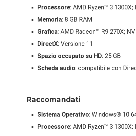
Processore
: AMD Ryzen™ 3 1300X; 
Memoria
: 8 GB RAM
Grafica
: AMD Radeon™ R9 270X; N
DirectX
: Versione 11
Spazio occupato su HD
: 25 GB
Scheda audio
: compatibile con Dire
Raccomandati
Sistema Operativo
: Windows® 10 64
Processore
: AMD Ryzen™ 3 1300X; 