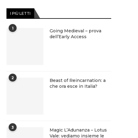
I PIÙ LETTI
1
Going Medieval – prova
dell’Early Access
2
Beast of Reincarnation: a
che ora esce in Italia?
3
Magic L’Adunanza – Lotus
Vale: vediamo insieme le