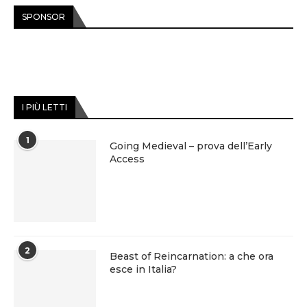
SPONSOR
I PIÙ LETTI
1
Going Medieval – prova dell’Early
Access
2
Beast of Reincarnation: a che ora
esce in Italia?