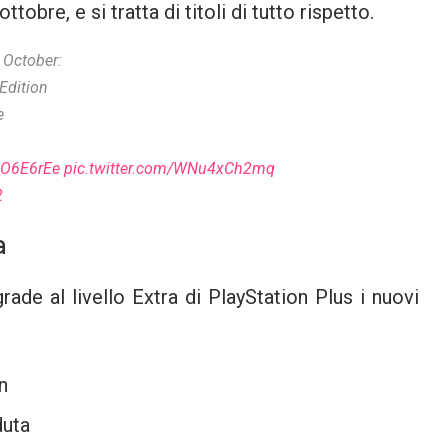
tobre, e si tratta di titoli di tutto rispetto.
 October:
 Edition
e
cIO6E6rEe
pic.twitter.com/WNu4xCh2mq
2
a
rade al livello Extra di PlayStation Plus i nuovi
n
duta