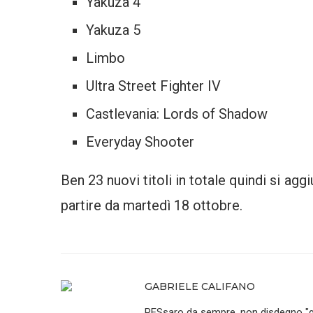
Yakuza 4
Yakuza 5
Limbo
Ultra Street Fighter IV
Castlevania: Lords of Shadow
Everyday Shooter
Ben 23 nuovi titoli in totale quindi si agg
partire da martedì 18 ottobre.
GABRIELE CALIFANO
PESsaro da sempre, non disdegno "qu