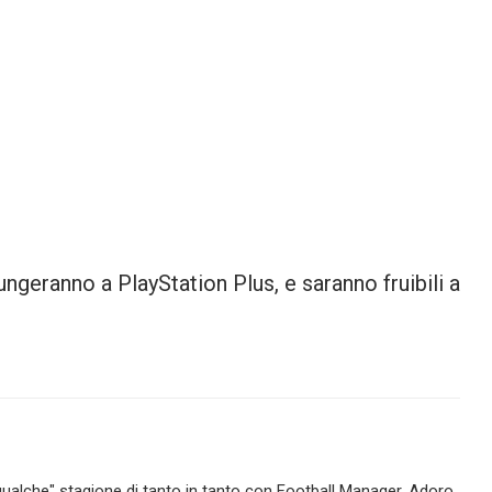
iungeranno a PlayStation Plus, e saranno fruibili a
alche" stagione di tanto in tanto con Football Manager. Adoro