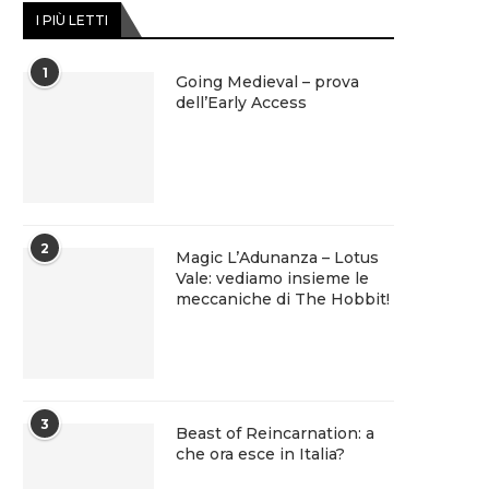
I PIÙ LETTI
1
Going Medieval – prova
dell’Early Access
2
Magic L’Adunanza – Lotus
Vale: vediamo insieme le
meccaniche di The Hobbit!
3
Beast of Reincarnation: a
che ora esce in Italia?